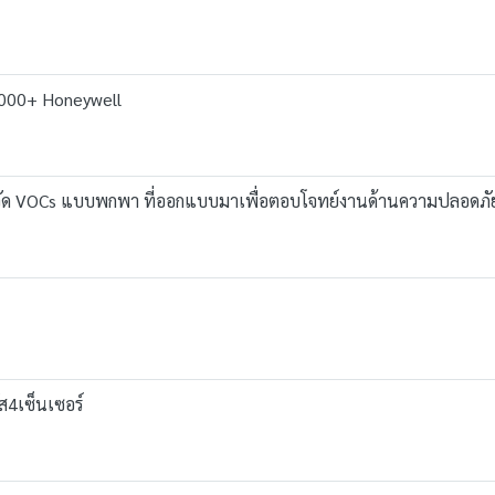
 3000+ Honeywell
องวัด VOCs แบบพกพา ที่ออกแบบมาเพื่อตอบโจทย์งานด้านความปลอดภั
๊ส4เซ็นเซอร์