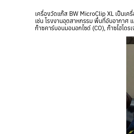
เครื่องวัดแก๊ส BW MicroClip XL เป็นเคร
เช่น โรงงานอุตสาหกรรม พื้นที่อับอากาศ แ
ก๊าซคาร์บอนมอนอกไซด์ (CO), ก๊าซไฮโดรเ