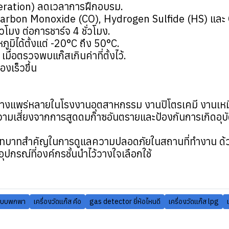
operation) ลดเวลาการฝึกอบรม.
, Carbon Monoxide (CO), Hydrogen Sulfide (HS) แล
วโมง ต่อการชาร์จ 4 ชั่วโมง.
ูมิได้ตั้งแต่ -20°C ถึง 50°C.
มื่อตรวจพบแก๊สเกินค่าที่ตั้งไว้.
งเร็วขึ้น
้อย่างแพร่หลายในโรงงานอุตสาหกรรม งานปิโตรเคมี งานเ
ามเสี่ยงจากการสูดดมก๊าซอันตรายและป้องกันการเกิดอุบัติ
มีบทบาทสำคัญในการดูแลความปลอดภัยในสถานที่ทำงาน ด้ว
กรณ์ที่องค์กรชั้นนำไว้วางใจเลือกใช้
สแบบพกพา
เครื่องวัดแก๊ส คือ
gas detector ยี่ห้อไหนดี
เครื่องวัดแก๊ส lpg