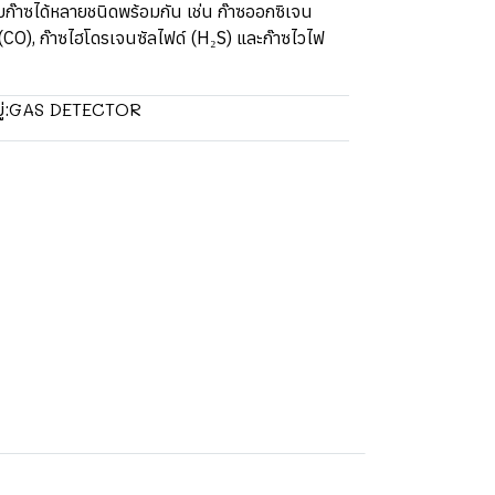
ับก๊าซได้หลายชนิดพร้อมกัน เช่น ก๊าซออกซิเจน
(CO), ก๊าซไฮโดรเจนซัลไฟด์ (H₂S) และก๊าซไวไฟ
GAS DETECTOR
่: