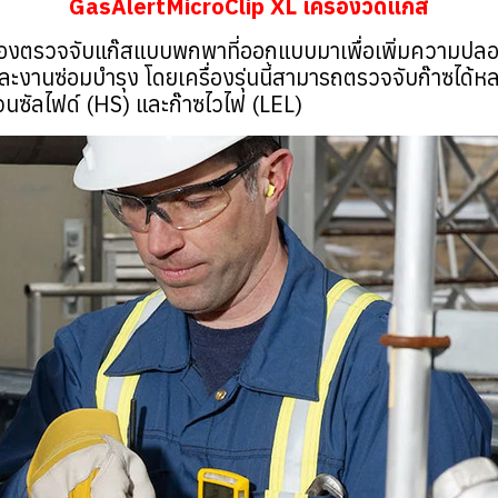
GasAlertMicroClip XL เครื่องวัดแก๊ส
ื่องตรวจจับแก๊สแบบพกพาที่ออกแบบมาเพื่อเพิ่มความปลอด
ละงานซ่อมบำรุง โดยเครื่องรุ่นนี้สามารถตรวจจับก๊าซได้หล
จนซัลไฟด์ (HS) และก๊าซไวไฟ (LEL)