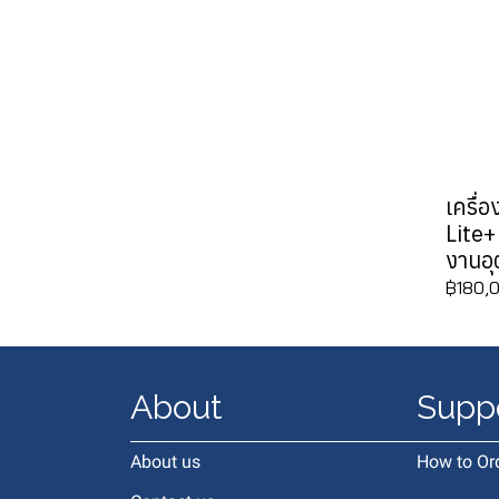
เครื่
Lite+
งานอ
฿180,
About
Supp
About us
How to Or