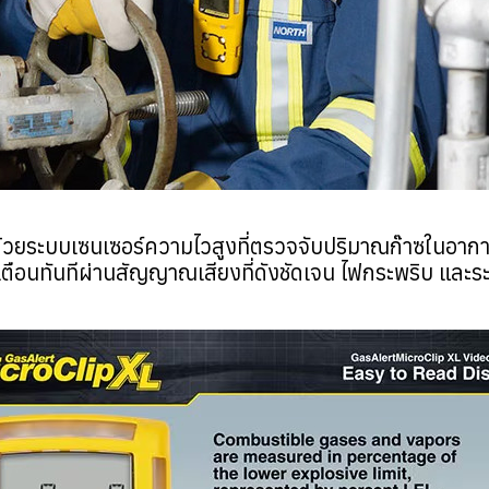
วยระบบเซนเซอร์ความไวสูงที่ตรวจจับปริมาณก๊าซในอากาศแบ
งเตือนทันทีผ่านสัญญาณเสียงที่ดังชัดเจน ไฟกระพริบ และระ