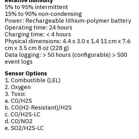
Relative humidity
5% to 95% intermittent
15% to 90% non-condensing
Power: Rechargeable lithium-polymer battery
Operating time: 24 hours
Charging time: < 4 hours
Physical dimensions: 4.4 x 3.0 x 1.4 11 cm x 7.6
cm x 3.5 cm 8 oz (228 g)
Data logging: > 50 hours (configurable) > 500
event logs
Sensor Options
1. Combustible (LEL)
2. Oxygen
3. Toxic
a. CO/H2S
b. CO(H2-Resistant)/H2S
c. CO/H2S-LC
d. CO/NO2
e. SO2/H2S-LC