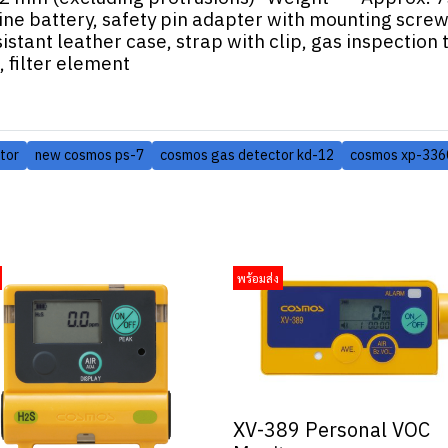
e battery, safety pin adapter with mounting screw
t leather case, strap with clip, gas inspection t
, filter element
tor
new cosmos ps-7
cosmos gas detector kd-12
cosmos xp-336
พร้อมส่ง
XV-389 Personal VOC