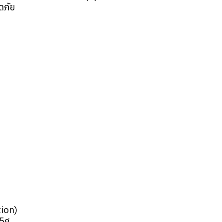
ดภัย
ion)
5g