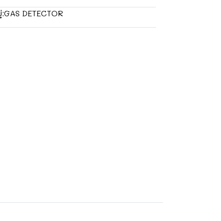
GAS DETECTOR
่: