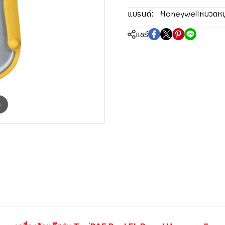
Honeywell
แบรนด์:
หมวดหมู
แชร์
m