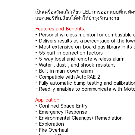
เป็นเครื่องวัดแก๊สเดี่ยว LEL การออกแบบที่กะ
แบตเตอรี่ที่เปลี่ยนได้ทำให้บำรุงรักษาง่าย
Features and Benefits:
- Personal wireless monitor for combustible 
- Delivers results as a percentage of the lowe
- Most extensive on-board gas library in its 
- 55 built-in correction factors
- 5-way local and remote wireless alarm
- Water-, dust-, and shock-resistant
- Built-in man-down alarm
- Compatible with AutoRAE 2
- Fully automatic bump testing and calibratio
- Readily enables to communicate with M
Application:
- Confined Space Entry
- Emergency Response
- Environmental Cleanups/ Remediation
- Exploration
- Fire Overhaul