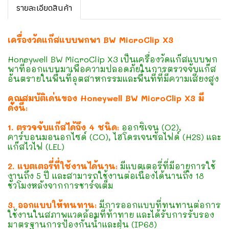
รายละเอียดสินค้า
เครื่องวัดแก๊สแบบพกพา BW MicroClip X3
Honeywell BW MicroClip X3 เป็นเครื่องวัดแก๊สแบบพก
พาที่ออกแบบมาเพื่อความปลอดภัยในการตรวจจับแก๊ส
อันตรายในพื้นที่อุตสาหกรรมและพื้นที่ที่มีความเสี่ยงสูง
คุณสมบัติเด่นของ Honeywell BW MicroClip X3 มี
ดังนี้:
1. ตรวจจับแก๊สได้ถึง 4 ชนิด:
ออกซิเจน (O2),
คาร์บอนมอนอกไซด์ (CO), ไฮโดรเจนซัลไฟด์ (H2S) และ
แก๊สไวไฟ (LEL)
2. แบตเตอรี่ที่ใช้งานได้นาน:
มีแบตเตอรี่ที่มีอายุการใช้
งานถึง 5 ปี และสามารถใช้งานต่อเนื่องได้นานถึง 18
ชั่วโมงหลังจากการชาร์จเต็ม
3. ออกแบบให้ทนทาน:
มีการออกแบบที่ทนทานต่อการ
ใช้งานในสภาพแวดล้อมที่ท้าทาย และได้รับการรับรอง
มาตรฐานการป้องกันน้ำและฝุ่น (IP68)