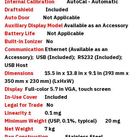
Internal Calibration
AutoCal - Automatic
Draftshield
Included
Auto Door
Not Applicable
Auxiliary Display Model
Available as an Accessory
Battery Life
Not Applicable
Built-in Ionizer
No
Communication
Ethernet (Available as an
Accessory); USB (Included); RS232 (Included);
USB Host
Dimensions
15.5 in x 13.8 in x 9.1 in (393 mm x
350 mm x 230 mm) (LxHxW)
Display
Full-color 5.7 in VGA, touch screen
In-Use Cover
Included
Legal for Trade
No
Linearity ±
0.1 mg
Minimum Weight
(USP, 0.1%, typical) 20 mg
Net Weight
7 kg
Pan Construction
Stainless Steel