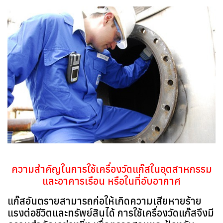
ความสำคัญในการใช้เครื่องวัดแก๊สในอุตสาหกรรม
และอาคารเรือน หรือในที่อับอากาศ
แก๊สอันตรายสามารถก่อให้เกิดความเสียหายร้าย
แรงต่อชีวิตและทรัพย์สินได้ การใช้เครื่องวัดแก๊สจึงมี